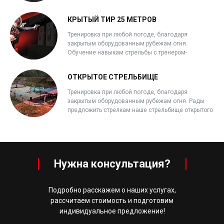
КРЫТЫЙ ТИР 25 МЕТРОВ
Тренировка при любой погоде, благодаря
закрытым оборудованным рубежам огня.
Обучение навыкам стрельбы с тренером-
инструктором.
ОТКРЫТОЕ СТРЕЛЬБИЩЕ
Тренировка при любой погоде, благодаря
закрытым оборудованным рубежам огня. Рады
предложить стрелкам наше стрельбище открытого
типа с несколькими дистанциями стрелковых
галерей.
Нужна консультация?
Подробно расскажем о наших услугах,
рассчитаем стоимость и подготовим
индивидуальное предложение!