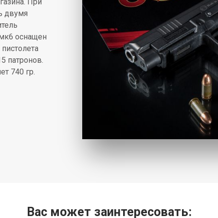
газина. При
ь двумя
итель
 мк6 оснащен
 пистолета
5 патронов.
ет 740 гр.
Вас может заинтересовать: