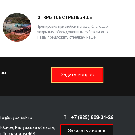
ОТКРЫТОЕ СТРЕЛЬБИЩЕ
Тренировка при любой погоде, благодаря
закрытым оборудованным рубежам огня.
Рады предложить стрелкам наше
стрельбище открытого типа с несколькими
дистанциями стрелковых галерей.
вим
Задать вопрос
+7 (925) 808-34-26
nfo@soyuz-ssk.ru
. Юхнов, Калужская область,
Заказать звонок
л.Лесная, дом 46В