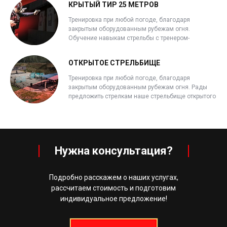
КРЫТЫЙ ТИР 25 МЕТРОВ
Тренировка при любой погоде, благодаря
закрытым оборудованным рубежам огня.
Обучение навыкам стрельбы с тренером-
инструктором.
ОТКРЫТОЕ СТРЕЛЬБИЩЕ
Тренировка при любой погоде, благодаря
закрытым оборудованным рубежам огня. Рады
предложить стрелкам наше стрельбище открытого
типа с несколькими дистанциями стрелковых
галерей.
Нужна консультация?
Подробно расскажем о наших услугах,
рассчитаем стоимость и подготовим
индивидуальное предложение!