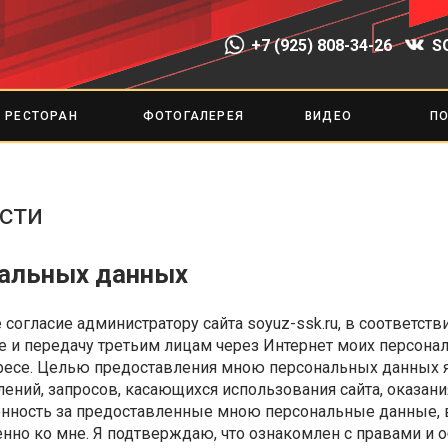
+7 (925) 808-34-26
S
РЕСТОРАН
ФОТОГАЛЕРЕЯ
ВИДЕО
П
сти
нальных данных
ое согласие администратору сайта soyuz-ssk.ru, в соответс
ие и передачу третьим лицам через Интернет моих персона
тересе. Целью предоставления мною персональных данных 
лений, запросов, касающихся использования сайта, оказани
венность за предоставленные мною персональные данные, в
но ко мне. Я подтверждаю, что ознакомлен с правами и 