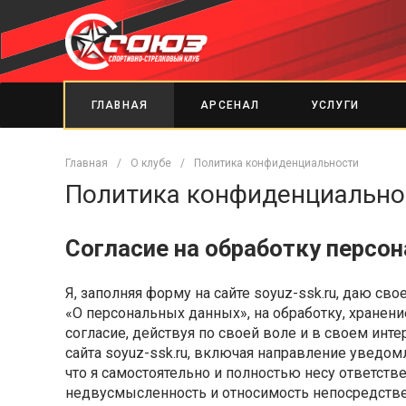
ГЛАВНАЯ
АРСЕНАЛ
УСЛУГИ
Главная
/
О клубе
/
Политика конфиденциальности
Политика конфиденциально
Согласие на обработку персо
Я, заполняя форму на сайте soyuz-ssk.ru, даю св
«О персональных данных», на обработку, хранен
согласие, действуя по своей воле и в своем ин
сайта soyuz-ssk.ru, включая направление уведом
что я самостоятельно и полностью несу ответст
недвусмысленность и относимость непосредствен