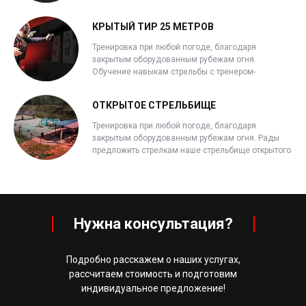
КРЫТЫЙ ТИР 25 МЕТРОВ
Тренировка при любой погоде, благодаря
закрытым оборудованным рубежам огня.
Обучение навыкам стрельбы с тренером-
инструктором.
ОТКРЫТОЕ СТРЕЛЬБИЩЕ
Тренировка при любой погоде, благодаря
закрытым оборудованным рубежам огня. Рады
предложить стрелкам наше стрельбище открытого
типа с несколькими дистанциями стрелковых
галерей.
Нужна консультация?
Подробно расскажем о наших услугах,
рассчитаем стоимость и подготовим
индивидуальное предложение!